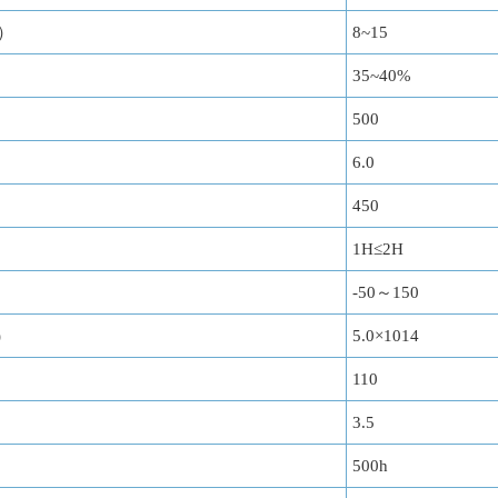
℃）
8~15
35~40%
500
6.0
450
1H≤2H
-50～150
)
5.0×1014
110
3.5
500h