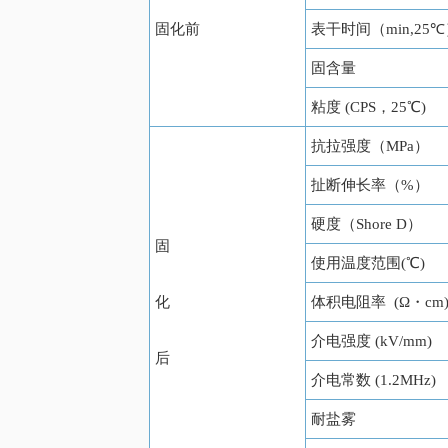
固化前
表干时间（min,25
固含量
粘度 (CPS，25℃)
抗拉强度（MPa）
扯断伸长率（%）
硬度（Shore D）
固
使用温度范围(℃)
化
体积电阻率 (Ω・cm
介电强度 (kV/mm)
后
介电常数 (1.2MHz)
耐盐雾