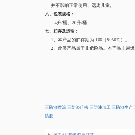
并不影响正常使用。远离儿童。
六、包装规格：
4升/桶、20升/桶、
七、贮存及运输：
1、本产品的贮存期为 1年（8~30℃）。
2、此类产品属于非危险品。本产品非易燃
三防漆喷涂 三防漆价格 三防漆加工 三防漆生产
防胶
T-682聚氨酯三防漆