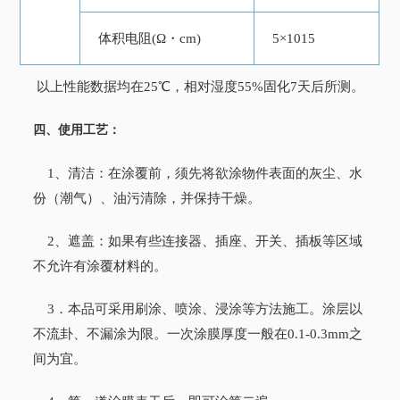
体积电阻(Ω・cm)
5×1015
以上性能数据均在25℃，相对湿度55%固化7天后所测。
四、使用工艺：
1、清洁：在涂覆前，须先将欲涂物件表面的灰尘、水
份（潮气）、油污清除，并保持干燥。
2、遮盖：如果有些连接器、插座、开关、插板等区域
不允许有涂覆材料的。
3．本品可采用刷涂、喷涂、浸涂等方法施工。涂层以
不流卦、不漏涂为限。一次涂膜厚度一般在0.1-0.3mm之
间为宜。